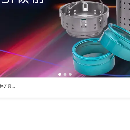
1
2
3
刀具...