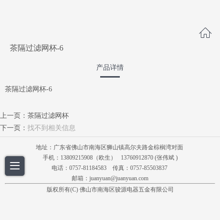
茶隔过滤网杯-6
产品详情
茶隔过滤网杯-6
上一页：
茶隔过滤网杯
下一页：
找不到相关信息
地址：广东省佛山市南海区狮山镇高尔夫路金棕榈湾对面
手机：13809215908（欧生） 13760912870 (张伟斌 )
电话：0757-81184583 传真：0757-85503837
邮箱：juanyuan@juanyuan.com
版权所有(C) 佛山市南海区骏源电器五金有限公司